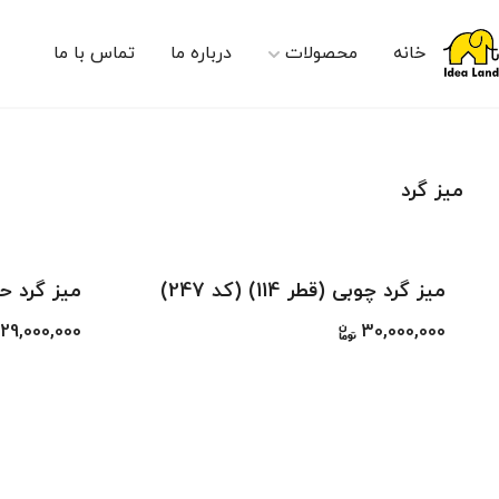
خانه
محصولات
درباره ما
تماس با ما
میز گرد
میز گرد چوبی (قطر 114) (کد 247)
29,000,000
30,000,000