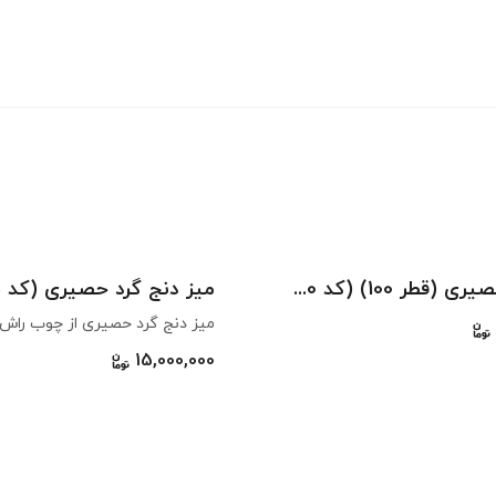
میز گرد حصیری (قطر 100) (کد 240)
میز دنج گرد حصیری (کد 325)
15,000,000