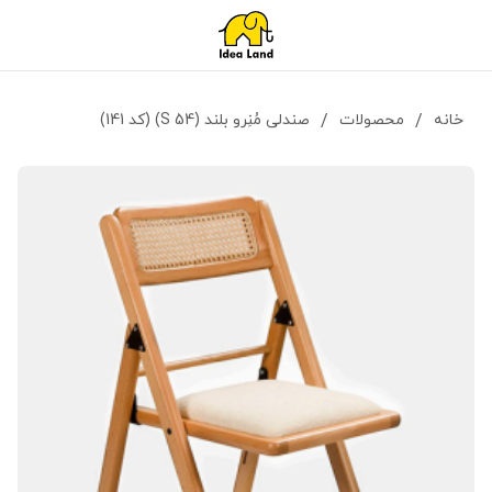
خانه
/
محصولات
/
صندلی مُنِرو بلند (S 54) (کد 141)