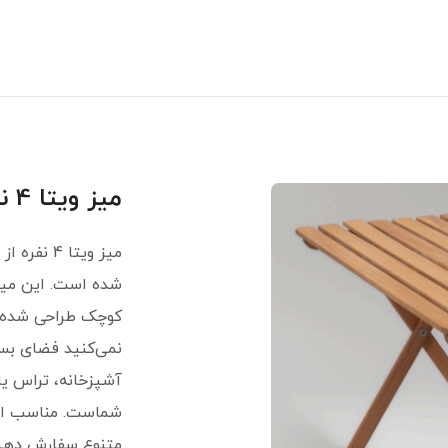
میز ویتا 4 نفره (کد 231)
میز ویتا 
شده است. این میز 
کوچک طراحی شده و
نمی‌کنید فضای بسی
آشپزخانه، تراس ی
متنوع سفارش دهید.