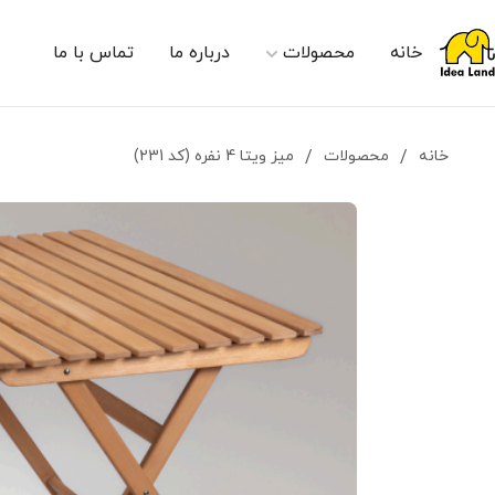
خانه
محصولات
درباره ما
تماس با ما
خانه
/
محصولات
/
میز ویتا 4 نفره (کد 231)