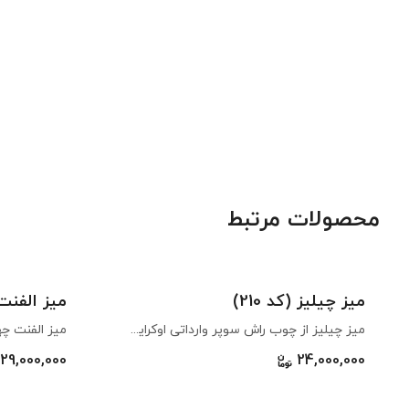
محصولات مرتبط
میز چیلیز (کد 210)
میز الفنت ۴ نفره (کد 3
میز چیلیز از چوب راش سوپر وارداتی اوکراین با بالاترین کیفیت ساخته شده است. طراحی صفحه آن ساده و در عین حال زیباست. اگر به دنبال میز چوبی برای آشپزخانه هستید که قابلیت جمع شوندگی داشته باشد، این میز مناسب شماست. پایه‌های میز تاشو هستند و صفحه روی میز به راحتی از پایه جدا می‌شود که به موجب آن هنگامی که از آن استفاده نمی‌کنید فضای بسیار کمی را اشغال می‌کند. میز چیلیز مناسب استفاده برای ۲ تا ۴ نفر می‌باشد که می‌توانید آن را در رنگ‌های متنوع سفارش دهید. در صورتی که می‌خواهید از میز در فضاهای داخلی استفاده کنید، رنگ معمولی برای شما مناسب است. اگر می‌خواهید هم در فضاهای داخلی و هم در فضاهای باز مانند تراس، حیاط یا کافه از آن استفاده کنید رنگ آبگریز بهترین انتخاب است.
29,000,000
24,000,000